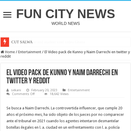
FUN CITY NEWS
WORLD NEWS
CUT SALWA
Home
/
Entertainment
/
El Video pack de Kunno y Naim Darrechi en twitter y
reddit
El Video pack de Kunno y Naim Darrechi en
twitter y reddit
sekani
February 20, 2023
Entertainment
on
Comments Off
18,642 Views
El
Video
pack
Se busca a Naim Darrechi. La controvertida influencer, que cumple 20
de
Kunno
años el próximo mes, ha sido objeto de los jueces por no comparecer
y
Naim
ante el tribunal en 2021 cuando los agentes intentaron desmantelar
Darrechi
botellas ilegales en l. a. ciudad en un enfrentamiento con l. a. policía
en