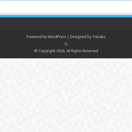
Powered by
WordPress
| Designed by
TieLabs
© Copyright 2026, All Rights Reserved