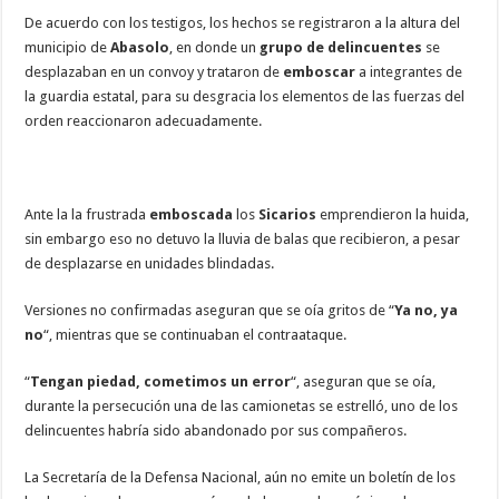
que
intentaron
De acuerdo con los testigos, los hechos se registraron a la altura del
emboscar
municipio de
Abasolo
, en donde un
grupo de delincuentes
se
a
Policías
desplazaban en un convoy y trataron de
emboscar
a integrantes de
en
Tamaulipas,
la guardia estatal, para su desgracia los elementos de las fuerzas del
uno
orden reaccionaron adecuadamente.
fue
abatido
Ante la la frustrada
emboscada
los
Sicarios
emprendieron la huida,
sin embargo eso no detuvo la lluvia de balas que recibieron, a pesar
de desplazarse en unidades blindadas.
Versiones no confirmadas aseguran que se oía gritos de “
Ya no, ya
no
“, mientras que se continuaban el contraataque.
“
Tengan piedad, cometimos un error
“, aseguran que se oía,
durante la persecución una de las camionetas se estrelló, uno de los
delincuentes habría sido abandonado por sus compañeros.
La Secretaría de la Defensa Nacional, aún no emite un boletín de los