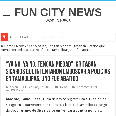
FUN CITY NEWS
WORLD NEWS
CUT SALWA
Home
/
News
/
“Ya no, ya no, Tengan piedad”, gritaban Sicarios que
intentaron emboscar a Policías en Tamaulipas, uno fue abatido
“Ya no, ya no, Tengan piedad”, gritaban
Sicarios que intentaron emboscar a Policías
en Tamaulipas, uno fue abatido
on
sekani
February 12, 2023
News
Comments Off
“Ya
179 Views
no,
ya
Abasolo
,
Tamaulipas
.- El día de hoy se registró una
situación de
no,
Tengan
riesgo
en la
carretera
que conduce a la capital tamaulipeca, luego
piedad”,
de que un
grupo de Sicarios se enfrentará contra policías
.
gritaban
Sicarios