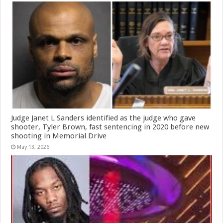
Judge Janet L Sanders identified as the judge who gave
shooter, Tyler Brown, fast sentencing in 2020 before new
shooting in Memorial Drive
May 13, 2026