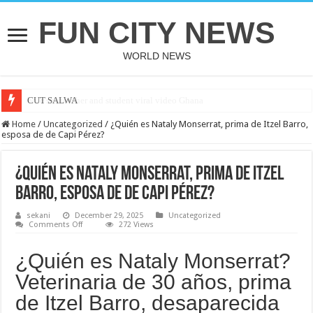
FUN CITY NEWS
WORLD NEWS
CUT SALWA
Home
/
Uncategorized
/
¿Quién es Nataly Monserrat, prima de Itzel Barro,
esposa de de Capi Pérez?
¿Quién es Nataly Monserrat, prima de Itzel
Barro, esposa de de Capi Pérez?
sekani
December 29, 2025
Uncategorized
on
Comments Off
272 Views
¿Quién
es
Nataly
¿Quién es Nataly Monserrat?
Monserrat,
prima
Veterinaria de 30 años, prima
de
Itzel
de Itzel Barro, desaparecida
Barro,
esposa