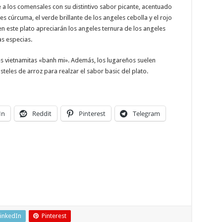
a los comensales con su distintivo sabor picante, acentuado
es cúrcuma, el verde brillante de los angeles cebolla y el rojo
n este plato apreciarán los angeles ternura de los angeles
s especias.
s vietnamitas «banh mi». Además, los lugareños suelen
teles de arroz para realzar el sabor basic del plato.
In
Reddit
Pinterest
Telegram
inkedIn
Pinterest