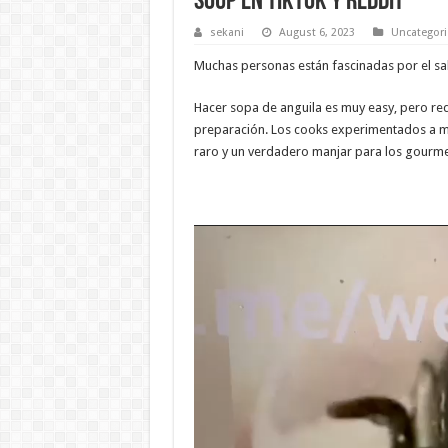
Soup en tiktok y reddit
sekani
August 6, 2023
Uncategor
Muchas personas están fascinadas por el sab
Hacer sopa de anguila es muy easy, pero re
preparación. Los cooks experimentados a m
raro y un verdadero manjar para los gourme
Video
Player