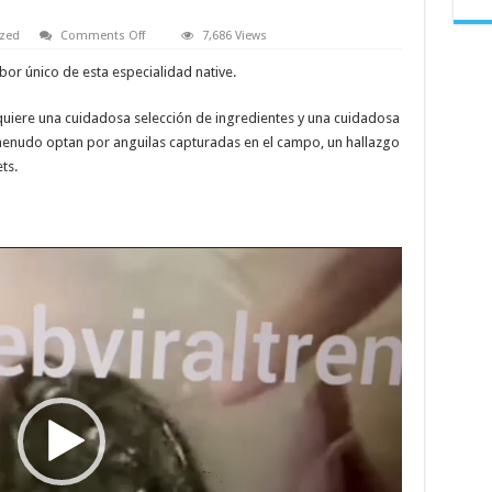
on
ized
Comments Off
7,686 Views
Eel
soup
or único de esta especialidad native.
video
original
en
quiere una cuidadosa selección de ingredientes y una cuidadosa
twitter,
Que
enudo optan por anguilas capturadas en el campo, un hallazgo
pasa
con
ts.
el
video
viral
de
Eel
Soup
en
tiktok
y
reddit