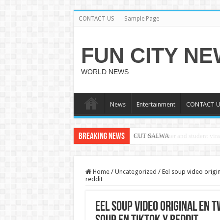
CONTACT US
Sample Page
FUN CITY N
WORLD NEWS
News
Entertainment
CONTACT U
Breaking News
CUT SALWA
Home
/
Uncategorized
/
Eel soup video origin
reddit
Eel soup video original en t