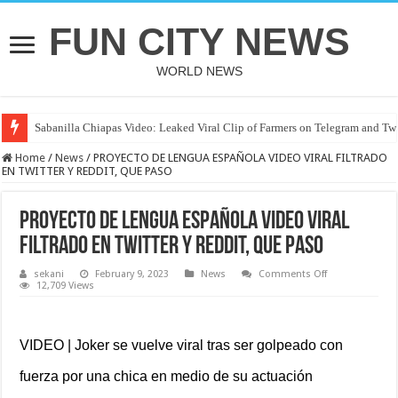
FUN CITY NEWS
WORLD NEWS
Sabanilla Chiapas Video: Leaked Viral Clip of Farmers on Telegram and Twi
Home
/
News
/
PROYECTO DE LENGUA ESPAÑOLA VIDEO VIRAL FILTRADO
EN TWITTER Y REDDIT, QUE PASO
PROYECTO DE LENGUA ESPAÑOLA VIDEO VIRAL
FILTRADO EN TWITTER Y REDDIT, QUE PASO
on
sekani
February 9, 2023
News
Comments Off
PROYECTO
12,709 Views
DE
LENGUA
ESPAÑOLA
VIDEO
VIRAL
VIDEO | Joker se vuelve viral tras ser golpeado con
FILTRADO
EN
fuerza por una chica en medio de su actuación
TWITTER
Y