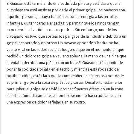
REDDIT,
El Guasón está terminando una codiciada piñata y está claro que la
QUE
PASO
cumpleañera está ansiosa por darle el primer golpe.Los payasos son
aquellos personajes cuya función es sumar energía a las tertulias
infantiles, quitar “caras alargadas” y permitir que los niños tengan
experiencias divertidas con sus padres. Sin embargo, uno de los
trabajadores tuvo que sortear los peligros de la industria debido a un
golpe inesperado y doloroso.Un payaso apodado ‘Chesito’ se ha
vuelto viral en las redes sociales luego de que en el momento en que
recibió un doloroso golpe en su entrepierna, la mano de una niña que
intentaba derribar una piñata con un bate.El Guasón está a punto de
poner la codiciada piñata en el techo, y mientras está rodeado de
posibles niños, está claro que la cumpleañera está ansiosa por darle
su primer golpe a la cosa de plástico y cartón.Desafortunadamente
para Joker, el golpe se desvió unos centímetros y terminó en la zona
sensible. Inmediatamente, el hombre se inclinó hacia adelante, con
una expresión de dolor reflejada en su rostro.