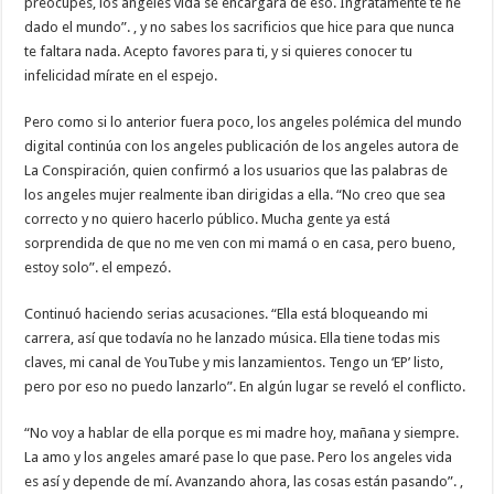
preocupes, los angeles vida se encargará de eso. Ingratamente te he
dado el mundo”. , y no sabes los sacrificios que hice para que nunca
te faltara nada. Acepto favores para ti, y si quieres conocer tu
infelicidad mírate en el espejo.
Pero como si lo anterior fuera poco, los angeles polémica del mundo
digital continúa con los angeles publicación de los angeles autora de
La Conspiración, quien confirmó a los usuarios que las palabras de
los angeles mujer realmente iban dirigidas a ella. “No creo que sea
correcto y no quiero hacerlo público. Mucha gente ya está
sorprendida de que no me ven con mi mamá o en casa, pero bueno,
estoy solo”. el empezó.
Continuó haciendo serias acusaciones. “Ella está bloqueando mi
carrera, así que todavía no he lanzado música. Ella tiene todas mis
claves, mi canal de YouTube y mis lanzamientos. Tengo un ‘EP’ listo,
pero por eso no puedo lanzarlo”. En algún lugar se reveló el conflicto.
“No voy a hablar de ella porque es mi madre hoy, mañana y siempre.
La amo y los angeles amaré pase lo que pase. Pero los angeles vida
es así y depende de mí. Avanzando ahora, las cosas están pasando”. ,