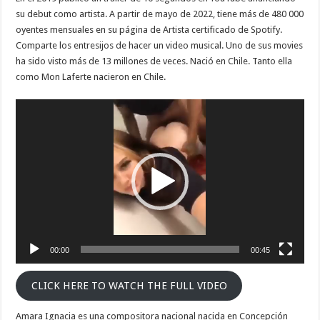
PASA
REALMENTE
su debut como artista. A partir de mayo de 2022, tiene más de 480 000
oyentes mensuales en su página de Artista certificado de Spotify.
Comparte los entresijos de hacer un video musical. Uno de sus movies
ha sido visto más de 13 millones de veces. Nació en Chile. Tanto ella
como Mon Laferte nacieron en Chile.
Video
Player
00:00
00:45
CLICK HERE TO WATCH THE FULL VIDEO
Amara Ignacia es una compositora nacional nacida en Concepción