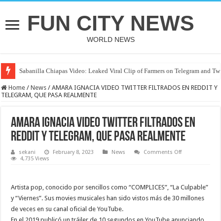
FUN CITY NEWS
WORLD NEWS
Sabanilla Chiapas Video: Leaked Viral Clip of Farmers on Telegram and Twi
Home
/
News
/
AMARA IGNACIA VIDEO TWITTER FILTRADOS EN REDDIT Y
TELEGRAM, QUE PASA REALMENTE
AMARA IGNACIA VIDEO TWITTER FILTRADOS EN
REDDIT Y TELEGRAM, QUE PASA REALMENTE
on
sekani
February 8, 2023
News
Comments Off
AMARA
4,735 Views
IGNACIA
VIDEO
TWITTER
FILTRADOS
Artista pop, conocido por sencillos como “COMPLICES”, “La Culpable”
EN
REDDIT
y “Viernes”. Sus movies musicales han sido vistos más de 30 millones
Y
de veces en su canal oficial de YouTube.
TELEGRAM,
QUE
En el 2019 publicó un tráiler de 10 segundos en YouTube anunciando