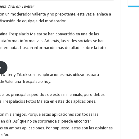
Fotos
y
eta Viral en Twitter
videos
de
 con un moderador valiente y no prepotente, esta vez el enlace a
Valentina
 discusión de equipaje del moderador.
Trespalacios
Maleta
Viral
en
ina Trespalacio Maleta se han convertido en una de las
Twitter
lataformas informativas. Además, las redes sociales se han
internautas buscan información más detallada sobre la foto
O
Twitter y Tiktok son las aplicaciones más utilizadas para
de Valentina Trespalacio hoy.
e los principales pedidos de estos millennials, pero debes
na Trespalacios Fotos Maleta en estas dos aplicaciones.
on mis amigos. Porque estas aplicaciones son todas las
 en día. Así que no se sorprenda si puede encontrar
as en ambas aplicaciones. Por supuesto, estas son las opiniones
ación.