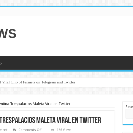
EWS
S
 Viral Clip of Farmers on Telegram and Twitter
ntina Trespalacios Maleta Viral en Twitter
Sea
 Trespalacios Maleta Viral en Twitter
on
nment
Comments Off
166 Views