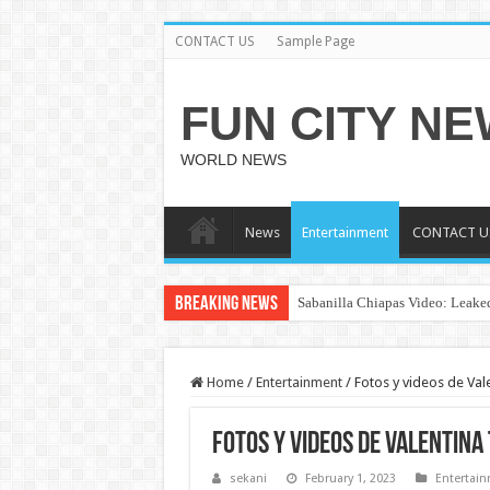
CONTACT US
Sample Page
FUN CITY N
WORLD NEWS
News
Entertainment
CONTACT U
Breaking News
Sabanilla Chiapas Video: Leaked
Home
/
Entertainment
/
Fotos y videos de Vale
Fotos y videos de Valentina
sekani
February 1, 2023
Entertai